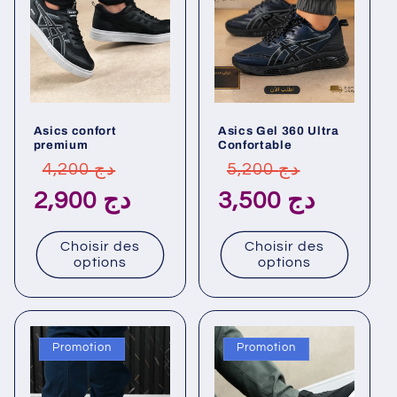
Asics confort
Asics Gel 360 Ultra
premium
Confortable
Prix
Prix
Prix
Prix
5,200 دج
4,200 دج
habituel
promotionnel
habituel
promotionn
3,500 دج
2,900 دج
Choisir des
Choisir des
options
options
Promotion
Promotion