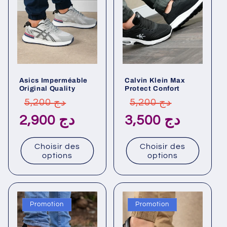
Asics Imperméable
Calvin Klein Max
Original Quality
Protect Confort
Prix
Prix
Prix
Prix
5,200 دج
5,200 دج
habituel
promotionnel
habituel
promotionn
3,500 دج
2,900 دج
Choisir des
Choisir des
options
options
Promotion
Promotion