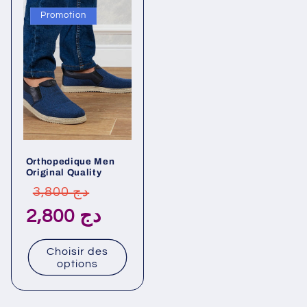
Promotion
Orthopedique Men
Original Quality
Prix
Prix
3,800 دج
habituel
promotionnel
2,800 دج
Choisir des
options