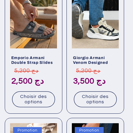
Emporio Armani
Giorgio Armani
Double Strap Slides
Venom Designed
Prix
Prix
Prix
Prix
5,200 دج
5,200 دج
habituel
promotionnel
habituel
promotionn
3,500 دج
2,500 دج
Choisir des
Choisir des
options
options
Promotion
Promotion