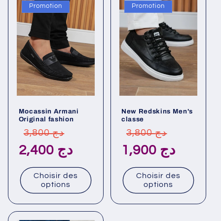
Promotion
Promotion
Mocassin Armani
New Redskins Men's
Original fashion
classe
Prix
Prix
Prix
Prix
3,800 دج
3,800 دج
habituel
promotionnel
habituel
promotionn
1,900 دج
2,400 دج
Choisir des
Choisir des
options
options