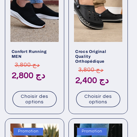
Confort Running
Crocs Original
MEN
Quality
Orthopédique
Prix
Prix
3,800 دج
Prix
Prix
3,800 دج
habituel
promotionnel
2,800 دج
habituel
promotionn
2,400 دج
Choisir des
Choisir des
options
options
Promotion
Promotion