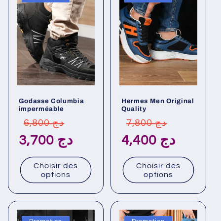
Godasse Columbia
Hermes Men Original
imperméable
Quality
Prix
Prix
Prix
Prix
7,800 دج
6,800 دج
habituel
promotionnel
habituel
promotionn
4,400 دج
3,700 دج
Choisir des
Choisir des
options
options