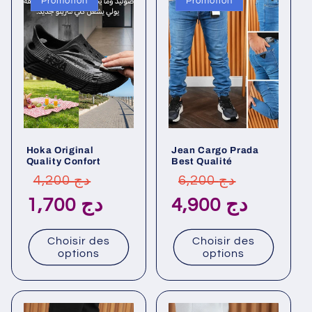
Promotion
Promotion
Hoka Original
Jean Cargo Prada
Quality Confort
Best Qualité
Prix
Prix
Prix
Prix
6,200 دج
4,200 دج
habituel
promotionnel
habituel
promotionn
4,900 دج
1,700 دج
Choisir des
Choisir des
options
options